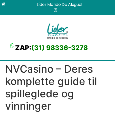
Líder Marido De Aluguel
ZAP:
(31) 98336-3278
NVCasino – Deres
komplette guide til
spilleglede og
vinninger