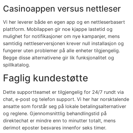
Casinoappen versus nettleser
Vi her leverer både en egen app og en nettleserbasert
plattform. Mobilappen gir noe kjappe lastetid og
mulighet for notifikasjoner om nye kampanjer, mens
samtidig nettleserversjonen krever null installasjon og
fungerer uten problemer på alle enheter tilgjengelig.
Begge disse alternativene gir lik funksjonalitet og
spillkatalog.
Faglig kundestøtte
Dette supportteamet er tilgjengelig for 24/7 rundt via
chat, e-post og telefon support. Vi her har norsktalende
ansatte som forstår seg på lokale betalingsalternativer
og reglene. Gjennomsnittlig behandlingstid på
direktechat er mindre enn to minutter totalt, mens
derimot eposter besvares innenfor seks timer.