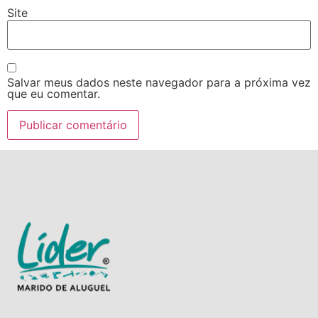
Site
Salvar meus dados neste navegador para a próxima vez
que eu comentar.