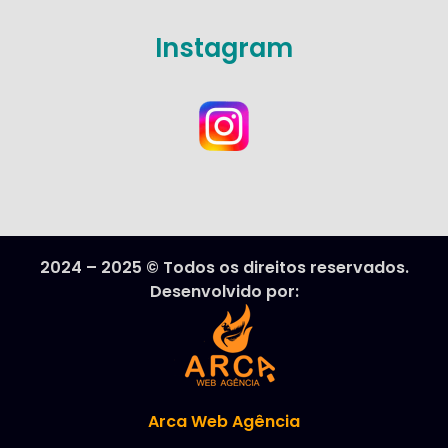
Instagram
2024 – 2025 © Todos os direitos reservados.
Desenvolvido por:
Arca Web Agência