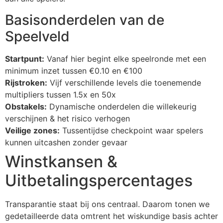
Basisonderdelen van de
Speelveld
Startpunt:
Vanaf hier begint elke speelronde met een
minimum inzet tussen €0.10 en €100
Rijstroken:
Vijf verschillende levels die toenemende
multipliers tussen 1.5x en 50x
Obstakels:
Dynamische onderdelen die willekeurig
verschijnen & het risico verhogen
Veilige zones:
Tussentijdse checkpoint waar spelers
kunnen uitcashen zonder gevaar
Winstkansen &
Uitbetalingspercentages
Transparantie staat bij ons centraal. Daarom tonen we
gedetailleerde data omtrent het wiskundige basis achter