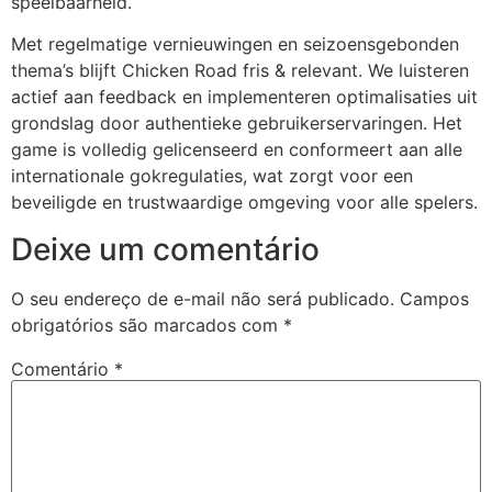
speelbaarheid.
Met regelmatige vernieuwingen en seizoensgebonden
thema’s blijft Chicken Road fris & relevant. We luisteren
actief aan feedback en implementeren optimalisaties uit
grondslag door authentieke gebruikerservaringen. Het
game is volledig gelicenseerd en conformeert aan alle
internationale gokregulaties, wat zorgt voor een
beveiligde en trustwaardige omgeving voor alle spelers.
Deixe um comentário
O seu endereço de e-mail não será publicado.
Campos
obrigatórios são marcados com
*
Comentário
*