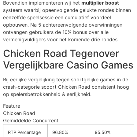
Bovendien implementeren wij het
multiplier boost
systeem waarbij opeenvolgende gelukte rondes binnen
eenzelfde speelsessie een cumulatief voordeel
opbouwen. Na 5 achtereenvolgende overwinningen
ontvangen gebruikers de 10% bonus over alle
vermenigvuldigers voor het komende drie rondes.
Chicken Road Tegenover
Vergelijkbare Casino Games
Bij eerlijke vergelijking tegen soortgelijke games in de
crash-categorie scoort Chicken Road consistent hoog
op spelersbetrokkenheid & eerlijkheid.
Feature
Chicken Road
Gemiddelde Concurrent
RTP Percentage
96.80%
95.50%