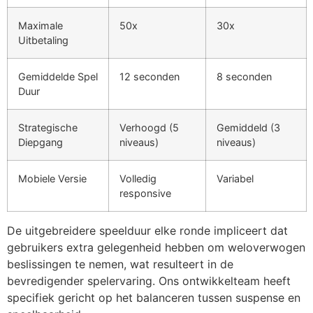
Maximale
50x
30x
Uitbetaling
Gemiddelde Spel
12 seconden
8 seconden
Duur
Strategische
Verhoogd (5
Gemiddeld (3
Diepgang
niveaus)
niveaus)
Mobiele Versie
Volledig
Variabel
responsive
De uitgebreidere speelduur elke ronde impliceert dat
gebruikers extra gelegenheid hebben om weloverwogen
beslissingen te nemen, wat resulteert in de
bevredigender spelervaring. Ons ontwikkelteam heeft
specifiek gericht op het balanceren tussen suspense en