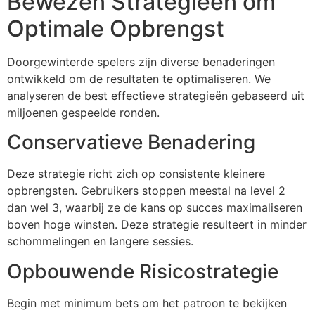
Bewezen Strategieën om
Optimale Opbrengst
Doorgewinterde spelers zijn diverse benaderingen
ontwikkeld om de resultaten te optimaliseren. We
analyseren de best effectieve strategieën gebaseerd uit
miljoenen gespeelde ronden.
Conservatieve Benadering
Deze strategie richt zich op consistente kleinere
opbrengsten. Gebruikers stoppen meestal na level 2
dan wel 3, waarbij ze de kans op succes maximaliseren
boven hoge winsten. Deze strategie resulteert in minder
schommelingen en langere sessies.
Opbouwende Risicostrategie
Begin met minimum bets om het patroon te bekijken