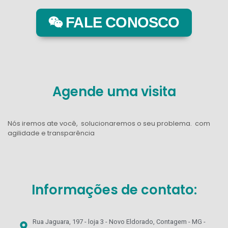
FALE CONOSCO
Agende uma visita
Nós iremos ate você, solucionaremos o seu problema. com
agilidade e transparência
Informações de contato:
Rua Jaguara, 197 - loja 3 - Novo Eldorado, Contagem - MG -