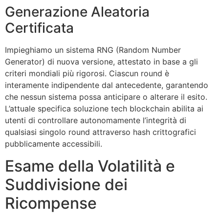
Generazione Aleatoria
Certificata
Impieghiamo un sistema RNG (Random Number
Generator) di nuova versione, attestato in base a gli
criteri mondiali più rigorosi. Ciascun round è
interamente indipendente dal antecedente, garantendo
che nessun sistema possa anticipare o alterare il esito.
L’attuale specifica soluzione tech blockchain abilita ai
utenti di controllare autonomamente l’integrità di
qualsiasi singolo round attraverso hash crittografici
pubblicamente accessibili.
Esame della Volatilità e
Suddivisione dei
Ricompense