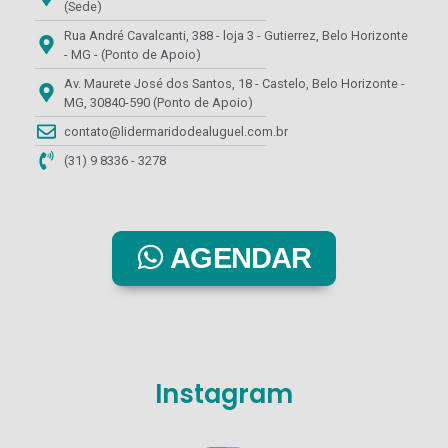
(Sede)
Rua André Cavalcanti, 388 - loja 3 - Gutierrez, Belo Horizonte
- MG - (Ponto de Apoio)
Av. Maurete José dos Santos, 18 - Castelo, Belo Horizonte -
MG, 30840-590 (Ponto de Apoio)
contato@lidermaridodealuguel.com.br
(31) 9 8336 - 3278
AGENDAR
Instagram