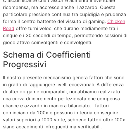
Ciascun istante che trascorre aumenta il eventuale
ricompensa, ma accresce anche il azzardo. Questa
particolare pressione continua tra cupidigia e prudenza
forma il centro battente del vissuto di gaming.
Chicken
Road
offre turni veloci che durano mediamente tra i
cinque e i 30 secondi di tempo, permettendo sessioni di
gioco attivo coinvolgenti e coinvolgenti.
Schema di Coefficienti
Progressivi
Il nostro presente meccanismo genera fattori che sono
in grado di raggiungere livelli eccezionali. A differenza
di ulteriori game comparabili, noi abbiamo realizzato
una curva di incremento perfezionata che compensa
chance e azzardo in maniera bilanciato. I fattori
cominciano da 1.00x e possono in teoria conseguire
valori superiori a 1000 volte, sebbene fattori oltre 100x
siano accadimenti infrequenti ma verificabili.