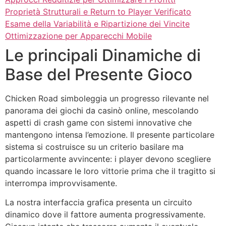
Proprietà Strutturali e Return to Player Verificato
Esame della Variabilità e Ripartizione dei Vincite
Ottimizzazione per Apparecchi Mobile
Le principali Dinamiche di
Base del Presente Gioco
Chicken Road simboleggia un progresso rilevante nel
panorama dei giochi da casinò online, mescolando
aspetti di crash game con sistemi innovative che
mantengono intensa l’emozione. Il presente particolare
sistema si costruisce su un criterio basilare ma
particolarmente avvincente: i player devono scegliere
quando incassare le loro vittorie prima che il tragitto si
interrompa improvvisamente.
La nostra interfaccia grafica presenta un circuito
dinamico dove il fattore aumenta progressivamente.