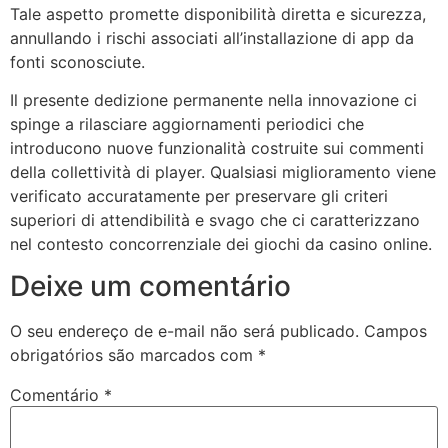
Tale aspetto promette disponibilità diretta e sicurezza,
annullando i rischi associati all’installazione di app da
fonti sconosciute.
Il presente dedizione permanente nella innovazione ci
spinge a rilasciare aggiornamenti periodici che
introducono nuove funzionalità costruite sui commenti
della collettività di player. Qualsiasi miglioramento viene
verificato accuratamente per preservare gli criteri
superiori di attendibilità e svago che ci caratterizzano
nel contesto concorrenziale dei giochi da casino online.
Deixe um comentário
O seu endereço de e-mail não será publicado.
Campos
obrigatórios são marcados com
*
Comentário
*