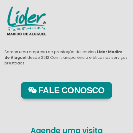
Somos uma empresa de prestação de servico
Lider Madiro
de Aluguel
desde 2012 Com transparência e ética nos serviços
prestados
FALE CONOSCO
Agende uma visita