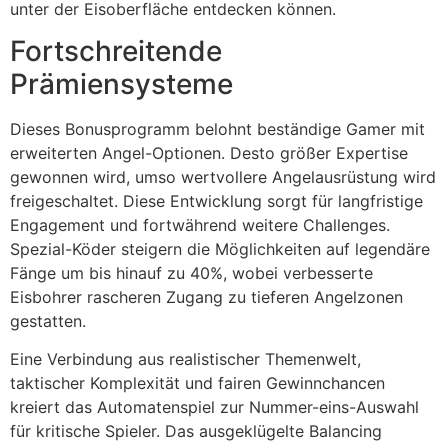
unter der Eisoberfläche entdecken können.
Fortschreitende
Prämiensysteme
Dieses Bonusprogramm belohnt beständige Gamer mit
erweiterten Angel-Optionen. Desto größer Expertise
gewonnen wird, umso wertvollere Angelausrüstung wird
freigeschaltet. Diese Entwicklung sorgt für langfristige
Engagement und fortwährend weitere Challenges.
Spezial-Köder steigern die Möglichkeiten auf legendäre
Fänge um bis hinauf zu 40%, wobei verbesserte
Eisbohrer rascheren Zugang zu tieferen Angelzonen
gestatten.
Eine Verbindung aus realistischer Themenwelt,
taktischer Komplexität und fairen Gewinnchancen
kreiert das Automatenspiel zur Nummer-eins-Auswahl
für kritische Spieler. Das ausgeklügelte Balancing