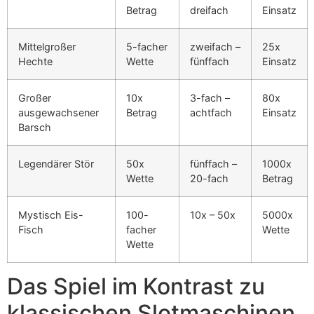
Betrag
dreifach
Einsatz
Mittelgroßer
5-facher
zweifach –
25x
Hechte
Wette
fünffach
Einsatz
Großer
10x
3-fach –
80x
ausgewachsener
Betrag
achtfach
Einsatz
Barsch
Legendärer Stör
50x
fünffach –
1000x
Wette
20-fach
Betrag
Mystisch Eis-
100-
10x – 50x
5000x
Fisch
facher
Wette
Wette
Das Spiel im Kontrast zu
klassischen Slotmaschinen