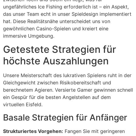
ungefährliches Ice Fishing erforderlich ist – ein Aspekt,
das unser Team echt in unser Spieldesign implementiert
hat. Diese Realitätsnähe unterscheidet uns von
gewöhnlichen Casino-Spielen und kreiert eine
immersive Umgebung.
Getestete Strategien für
höchste Auszahlungen
Unsere Meisterschaft des lukrativen Spielens ruht in der
Gleichgewicht zwischen Risikobereitschaft und
berechnetem Agieren. Versierte Gamer gewinnen schnell
ein Gespür für die besten Angelstellen auf dem
virtuellen Eisfeld.
Basale Strategien für Anfänger
Strukturiertes Vorgehen:
Fangen Sie mit geringeren