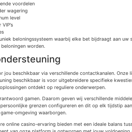
mende voordelen
der wagering
num level
 VIP’s
es
niek beloningssysteem waarbij elke bet bijdraagt aan uw st
e beloningen worden.
ondersteuning
ou beschikbaar via verschillende contactkanalen. Onze live 
euning beschikbaar is voor uitgebreidere specifieke kwesti
 oplossingen ontdekt op reguliere onderwerpen.
erantwoord gamen. Daarom geven wij verschillende middelen
persoonlijke grenzen configureren en dit op elk tijdstip aa
are game-omgeving waarborgen.
re online casino-ervaring bieden met een ideale balans tuss
ment van onze platform is ontworpen met jouw voldoening al