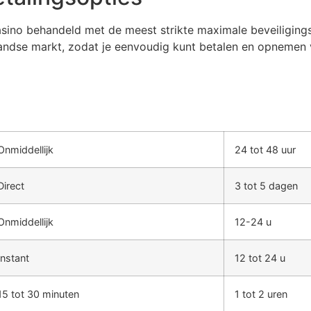
asino behandeld met de meest strikte maximale beveiligings
landse markt, zodat je eenvoudig kunt betalen en opnemen
Onmiddellijk
24 tot 48 uur
Direct
3 tot 5 dagen
Onmiddellijk
12-24 u
Instant
12 tot 24 u
15 tot 30 minuten
1 tot 2 uren