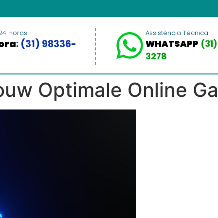
24 Horas
Assistência Técnica
ora
: (31) 98336-
WHATSAPP
(31)
3278
Jouw Optimale Online G