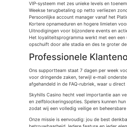
VIP-systeem met zes unieke levels en toene
Weekse terugbetaling op netto verliezen zon
Persoonlijke account manager vanaf het Plati
Kortere opnameduren en hogere limieten voor
Uitnodigingen voor bijzondere events en acti
Het loyaliteitsprogramma werkt met een een u
opschuift door alle stadia en des te groter d
Professionele Klanten
Ons supportteam staat 7 dagen per week voor j
voor dringende zaken, terwijl e-mail onderst
afgehandeld in de FAQ-rubriek, waar u direct
Skyhills Casino hecht veel importantie aan v
en zelfblockeringsopties. Spelers kunnen hun 
zodat wij een volledig veilige en beheersb
Onze missie is eenvoudig: jou de best denkba
betrouwbaarheid. Iedere feature en ieder ele