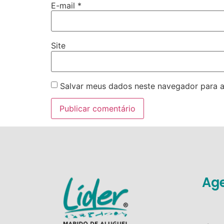
E-mail
*
Site
Salvar meus dados neste navegador para a
Ag