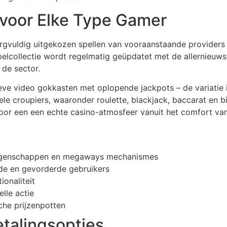
 voor Elke Type Gamer
gvuldig uitgekozen spellen van vooraanstaande providers 
collectie wordt regelmatig geüpdatet met de allernieuwste n
 de sector.
eve video gokkasten met oplopende jackpots – de variatie i
ele croupiers, waaronder roulette, blackjack, baccarat en
or een een echte casino-atmosfeer vanuit het comfort van
eigenschappen en megaways mechanismes
ende en gevorderde gebruikers
ionaliteit
lle actie
he prijzenpotten
etalingsopties