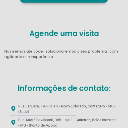
Agende uma visita
Nós iremos ate você, solucionaremos o seu problema. com
agilidade e transparência
Informações de contato:
Rua Jaguara, 197 - loja 3 - Novo Eldorado, Contagem - MG -
(Sede)
Rua André Cavalcanti, 388 - loja 3 - Gutierrez, Belo Horizonte
- MG - (Ponto de Apoio)