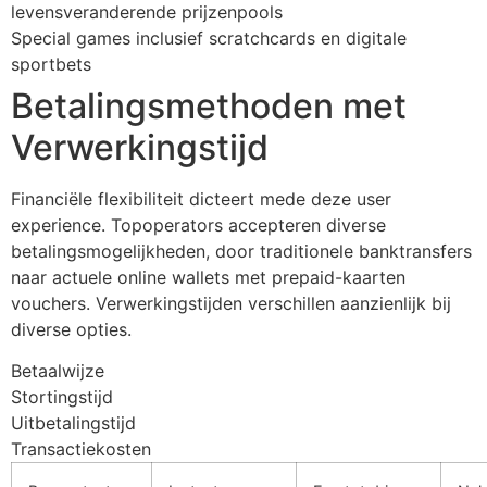
levensveranderende prijzenpools
Special games inclusief scratchcards en digitale
sportbets
Betalingsmethoden met
Verwerkingstijd
Financiële flexibiliteit dicteert mede deze user
experience. Topoperators accepteren diverse
betalingsmogelijkheden, door traditionele banktransfers
naar actuele online wallets met prepaid-kaarten
vouchers. Verwerkingstijden verschillen aanzienlijk bij
diverse opties.
Betaalwijze
Stortingstijd
Uitbetalingstijd
Transactiekosten