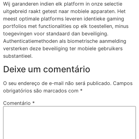
Wij garanderen indien elk platform in onze selectie
uitgebreid raakt getest naar mobiele apparaten. Het
meest optimale platforms leveren identieke gaming
portfolios met functionalities op elk toestellen, minus
toegevingen voor standaard dan beveiliging.
Authenticatiemethoden als biometrische aanmelding
versterken deze beveiliging ter mobiele gebruikers
substantieel.
Deixe um comentário
O seu endereço de e-mail não será publicado.
Campos
obrigatórios são marcados com
*
Comentário
*