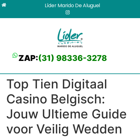
Líder Marido De Aluguel
ZAP:
(31) 98336-3278
Top Tien Digitaal
Casino Belgisch:
Jouw Ultieme Guide
voor Veilig Wedden