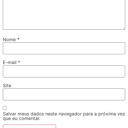
Nome
*
E-mail
*
Site
Salvar meus dados neste navegador para a próxima vez
que eu comentar.