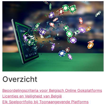
Overzicht
Beoordelingscriteria voor Belgisch Online Gokplatforms
Licenties en Veiligheid van België
Elk Spelportfolio bij Toonaangevende Platforms