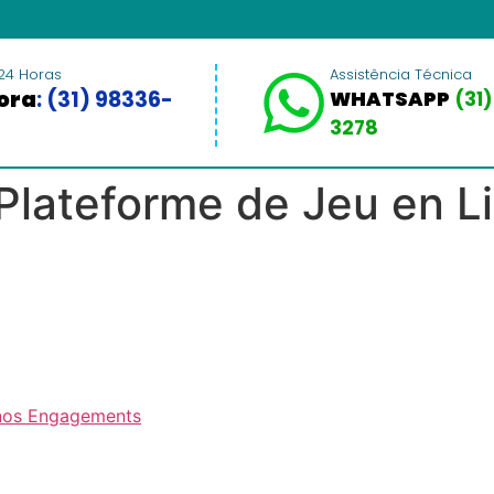
24 Horas
Assistência Técnica
ora
: (31) 98336-
WHATSAPP
(31)
3278
 Plateforme de Jeu en 
 nos Engagements