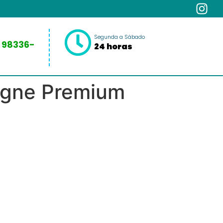
Segunda a Sábado
 98336-
24 horas
Ligne Premium