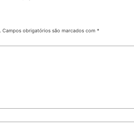
.
Campos obrigatórios são marcados com
*