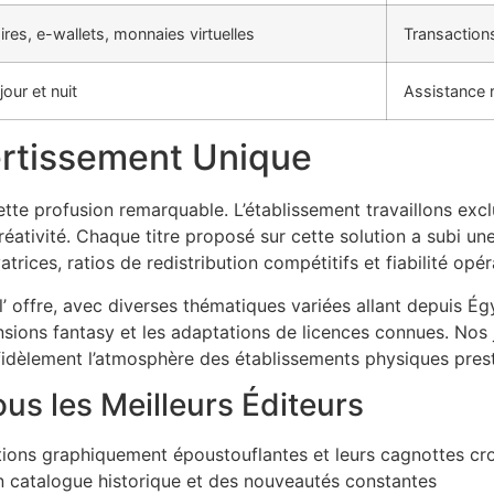
res, e-wallets, monnaies virtuelles
Transaction
jour et nuit
Assistance 
ertissement Unique
ette profusion remarquable. L’établissement travaillons ex
réativité. Chaque titre proposé sur cette solution a subi une
rices, ratios de redistribution compétitifs et fiabilité opér
l’ offre, avec diverses thématiques variées allant depuis 
ions fantasy et les adaptations de licences connues. Nos je
 fidèlement l’atmosphère des établissements physiques prest
us les Meilleurs Éditeurs
tions graphiquement époustouflantes et leurs cagnottes cr
n catalogue historique et des nouveautés constantes