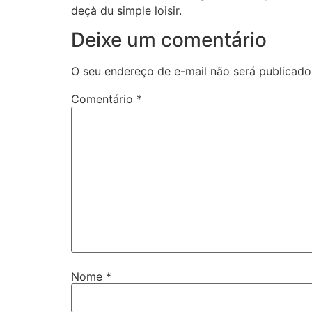
deçà du simple loisir.
Deixe um comentário
O seu endereço de e-mail não será publicado
Comentário
*
Nome
*