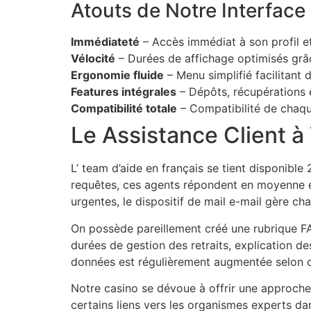
Atouts de Notre Interfac
Immédiateté
– Accès immédiat à son profil e
Vélocité
– Durées de affichage optimisés grâ
Ergonomie fluide
– Menu simplifié facilitant 
Features intégrales
– Dépôts, récupérations 
Compatibilité totale
– Compatibilité de chaqu
Le Assistance Client à
L’ team d’aide en français se tient disponible
requêtes, ces agents répondent en moyenne e
urgentes, le dispositif de mail e-mail gère c
On possède pareillement créé une rubrique FA
durées de gestion des retraits, explication d
données est régulièrement augmentée selon c
Notre casino se dévoue à offrir une approche 
certains liens vers les organismes experts d