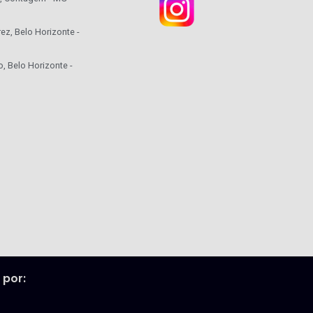
rez, Belo Horizonte -
, Belo Horizonte -
 por: