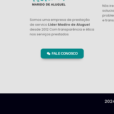
Nós ir
soluci
proble
Somos uma empresa de prestação
e tran
de servico
Lider Madiro de Aluguel
desde 2012 Com transparência e ética
nos serviços prestados
FALE CONOSCO
2024