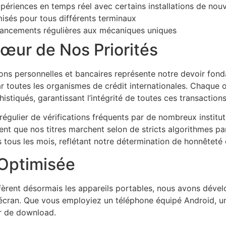
périences en temps réel avec certains installations de nouv
isés pour tous différents terminaux
lancements régulières aux mécaniques uniques
Cœur de Nos Priorités
ions personnelles et bancaires représente notre devoir fond
toutes les organismes de crédit internationales. Chaque o
stiqués, garantissant l’intégrité de toutes ces transactions
régulier de vérifications fréquents par de nombreux insti
nt que nos titres marchent selon de stricts algorithmes par
sés tous les mois, reflétant notre détermination de honnêtet
 Optimisée
èrent désormais les appareils portables, nous avons dével
’écran. Que vous employiez un téléphone équipé Android, un
r de download.