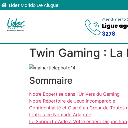
Líder Marido De Aluguel
Atendimento 
Ligue ag
3278
Twin Gaming : La
Sommaire
Notre Expertise dans l’Univers du Gaming
Notre Répertoire de Jeux Incomparable
Confidentialité et Clarté au Cœur de Toutes
L’Interface Nomade Adaptée
Le Support d’Aide à Votre entière Disposition