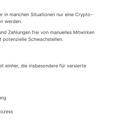
r in manchen Situationen nur eine Crypto-
en werden.
 und Zahlungen frei von manuelles Mitwirken
t potenzielle Schwachstellen.
it einher, die insbesondere für versierte
ung
rozess