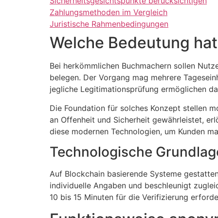
Sicherheitsgesichtspunkte berücksichtigen
Zahlungsmethoden im Vergleich
Juristische Rahmenbedingungen
Welche Bedeutung hat 
Bei herkömmlichen Buchmachern sollen Nutze
belegen. Der Vorgang mag mehrere Tageseinh
jegliche Legitimationsprüfung ermöglichen d
Die Foundation für solches Konzept stellen 
an Offenheit und Sicherheit gewährleistet, e
diese modernen Technologien, um Kunden maxi
Technologische Grundlag
Auf Blockchain basierende Systeme gestatten
individuelle Angaben und beschleunigt zuglei
10 bis 15 Minuten für die Verifizierung erf