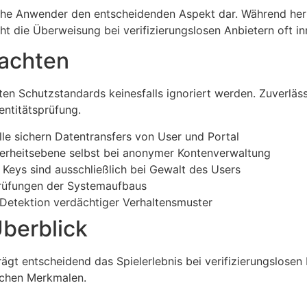
eiche Anwender den entscheidenden Aspekt dar. Während h
t die Überweisung bei verifizierungslosen Anbietern oft in
eachten
ten Schutzstandards keinesfalls ignoriert werden. Zuverläss
entitätsprüfung.
le sichern Datentransfers von User und Portal
erheitsebene selbst bei anonymer Kontenverwaltung
 Keys sind ausschließlich bei Gewalt des Users
rüfungen der Systemaufbaus
etektion verdächtiger Verhaltensmuster
berblick
gt entscheidend das Spielerlebnis bei verifizierungslosen
ischen Merkmalen.