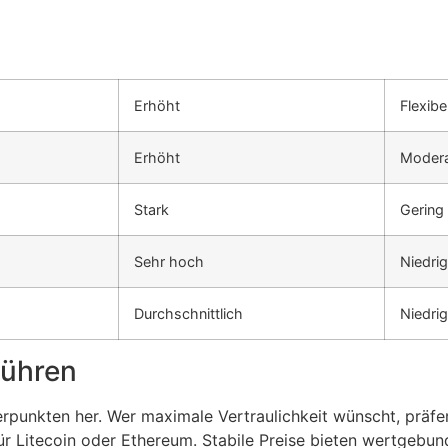
Erhöht
Flexibe
Erhöht
Modera
Stark
Gering
Sehr hoch
Niedrig
Durchschnittlich
Niedrig
führen
punkten her. Wer maximale Vertraulichkeit wünscht, präfe
ür Litecoin oder Ethereum. Stabile Preise bieten wertgebun