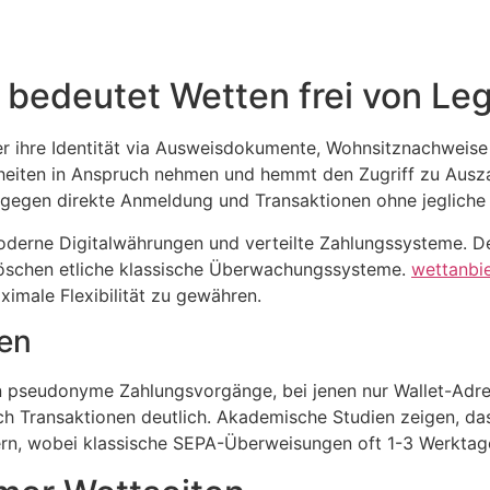
bedeutet Wetten frei von Leg
r ihre Identität via Ausweisdokumente, Wohnsitznachweise
eiten in Anspruch nehmen und hemmt den Zugriff zu Ausza
agegen direkte Anmeldung und Transaktionen ohne jegliche
moderne Digitalwährungen und verteilte Zahlungssysteme. D
rlöschen etliche klassische Überwachungssysteme.
wettanbi
male Flexibilität zu gewähren.
en
 pseudonyme Zahlungsvorgänge, bei jenen nur Wallet-Adress
ch Transaktionen deutlich. Akademische Studien zeigen, da
ordern, wobei klassische SEPA-Überweisungen oft 1-3 Werkt